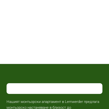
Нашият монтьорски апартамент в Lemwerder предлага
монтьорско настаняване в близост до