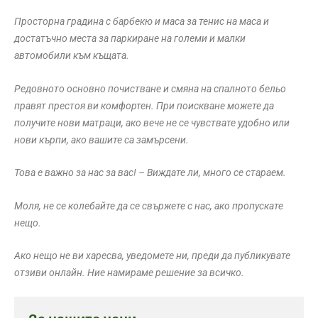
Просторна градина с барбекю и маса за тенис на маса и
достатъчно места за паркиране на големи и малки
автомобили към къщата.
Редовното основно почистване и смяна на спалното бельо
правят престоя ви комфортен. При поискване можете да
получите нови матраци, ако вече не се чувствате удобно или
нови кърпи, ако вашите са замърсени.
Това е важно за нас за вас! – Виждате ли, много се стараем.
Моля, не се колебайте да се свържете с нас, ако пропускате
нещо.
Ако нещо не ви харесва, уведомете ни, преди да публикувате
отзиви онлайн. Ние намираме решение за всичко.