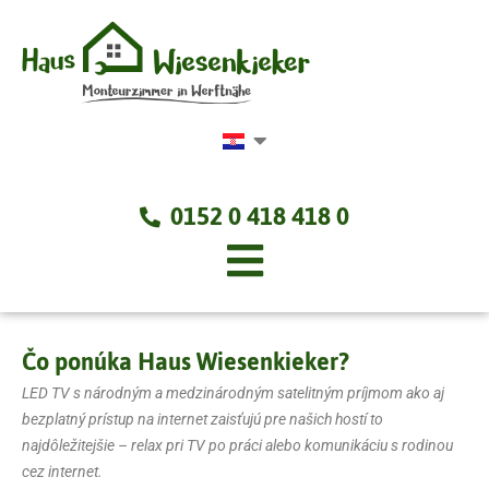
Skip
to
content
0152 0 418 418 0
Čo ponúka Haus Wiesenkieker?
LED TV s národným a medzinárodným satelitným príjmom ako aj
bezplatný prístup na internet zaisťujú pre našich hostí to
najdôležitejšie – relax pri TV po práci alebo komunikáciu s rodinou
cez internet.