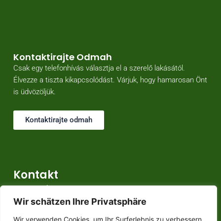
Kontaktirajte Odmah
Csak egy telefonhívás választja el a szerelő lakásától.
Élvezze a tiszta kikapcsolódást. Várjuk, hogy hamarosan Önt
is üdvözöljük.
Kontaktirajte odmah
Kontakt
Uram Bruder
Wir schätzen Ihre Privatsphäre
Berner Straße 17, 27809 Lemwerder
Tel.: 0152 0 418 418 0
Wir verwenden Cookies, um Ihr Surferlebnis zu verbessern,