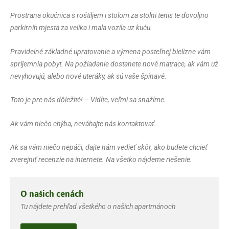
Prostrana okućnica s roštiljem i stolom za stolni tenis te dovoljno
parkirnih mjesta za velika i mala vozila uz kuću.
Pravidelné základné upratovanie a výmena posteľnej bielizne vám
spríjemnia pobyt. Na požiadanie dostanete nové matrace, ak vám už
nevyhovujú, alebo nové uteráky, ak sú vaše špinavé.
Toto je pre nás dôležité! – Vidíte, veľmi sa snažíme.
Ak vám niečo chýba, neváhajte nás kontaktovať.
Ak sa vám niečo nepáči, dajte nám vedieť skôr, ako budete chcieť
zverejniť recenzie na internete. Na všetko nájdeme riešenie.
O našich cenách
Tu nájdete prehľad všetkého o našich apartmánoch