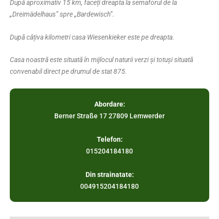
După aproximativ 15 km, faceți dreapta la semaforul de la
„Dreimädelhaus” spre „Bardewisch”.
După câțiva kilometri casa Wiesenkieker este pe dreapta.
Casa noastră este situată în mijlocul naturii verzi și totuși situată
convenabil direct pe drumul de stat 875.
Abordare:
Berner Straße 17 27809 Lemwerder
Telefon:
015204184180
Din strainatate:
004915204184180