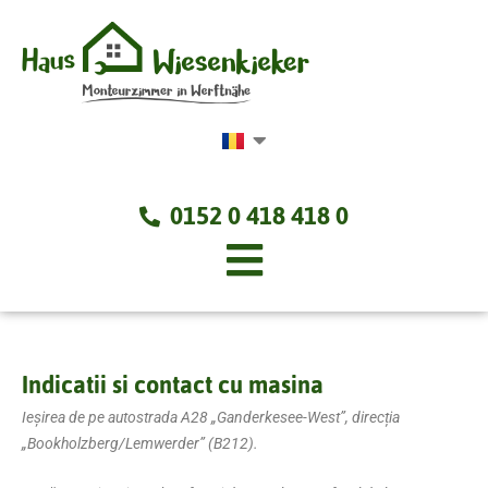
Skip
to
content
0152 0 418 418 0
Indicatii si contact cu masina
Ieșirea de pe autostrada A28 „Ganderkesee-West”, direcția
„Bookholzberg/Lemwerder” (B212).