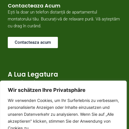
Contacteaza Acum
Ești la doar un telefon distanță de apartamentul
montatorului tău. Bucurați-vă de relaxare pură. Vă așteptăm
cu drag în curând.
Contacteaza acum
A Lua Legatura
Domnule Bruder
Wir schätzen Ihre Privatsphäre
Berner Straße 17, 27809 Lemwerder
Tel.: 0152 0 418 418 0
Wir verwenden Cookies, um Ihr Surferlebnis zu verbessern,
Ich freue mich auf Ihren Anruf!
personalisierte Anzeigen oder Inhalte einzusetzen und
unseren Datenverkehr zu analysieren. Wenn Sie auf „Alle
akzeptieren" klicken, stimmen Sie der Anwendung von
Cookies zu.