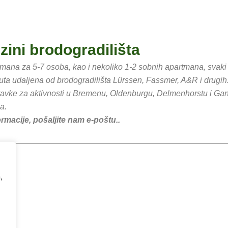
zini brodogradilišta
rtmana za 5-7 osoba, kao i nekoliko 1-2 sobnih apartmana, sva
ta udaljena od brodogradilišta Lürssen, Fassmer, A&R i drugih
oravke za aktivnosti u Bremenu, Oldenburgu, Delmenhorstu i G
a.
macije, pošaljite nam e-poštu..
,