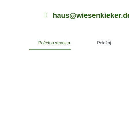
Skip
to
haus@wiesenkieker.d
content
Početna stranica
Položaj