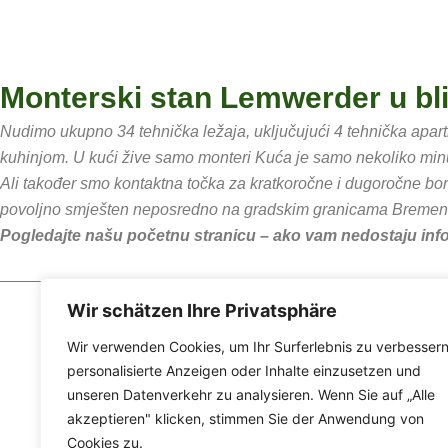
Monterski stan Lemwerder u bli
Nudimo ukupno 34 tehnička ležaja, uključujući 4 tehnička apa
kuhinjom. U kući žive samo monteri Kuća je samo nekoliko minu
Ali također smo kontaktna točka za kratkoročne i dugoročne b
povoljno smješten neposredno na gradskim granicama Bremen
Pogledajte našu početnu stranicu – ako vam nedostaju infor
Wir schätzen Ihre Privatsphäre
Wir verwenden Cookies, um Ihr Surferlebnis zu verbessern
personalisierte Anzeigen oder Inhalte einzusetzen und
unseren Datenverkehr zu analysieren. Wenn Sie auf „Alle
akzeptieren" klicken, stimmen Sie der Anwendung von
Cookies zu.