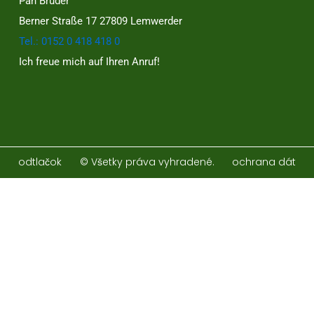
Pán Bruder
Berner Straße 17 27809 Lemwerder
Tel.: 0152 0 418 418 0
Ich freue mich auf Ihren Anruf!
odtlačok
© Všetky práva vyhradené.
ochrana dát