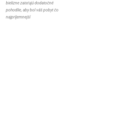
bielizne zaisťujú dodatočné
pohodlie, aby bol váš pobyt čo
najpríjemnejší