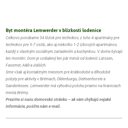
Byt montéra Lemwerder v blízkosti lodenice
Celkovo ponúkame 34 lôžok pre technikov, z toho 4 apartmány pre
technikov pre 5-7 osôb, ako aj niekoľko 1-2 izbových apartmánov,
každý s vlastným sociálnym zariadením a kuchynkou. V dome bývajú
len montéri. Dom je vzdialený len pár minút od lodeníc Lürssen,
Fassmer, A&R a ďalších.
Sme však aj kontaktným miestom pre krátkodobé a dlhodobé
pobyty pre aktivity v Brémach, Oldenburgu, Delmenhorste a
Ganderkesee. Lemwerder má výhodnú polohu priamo na hraniciach
mesta Brémy.
Prezrite si našu domovskú stránku – ak vám chýbajú nejaké
informácie, pošlite nám e-mail.