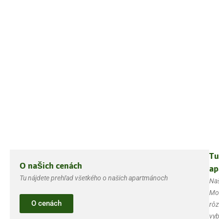
Tu
O našich cenách
ap
Tu nájdete prehľad všetkého o našich apartmánoch
Naš
Mon
O cenách
rôz
vyb