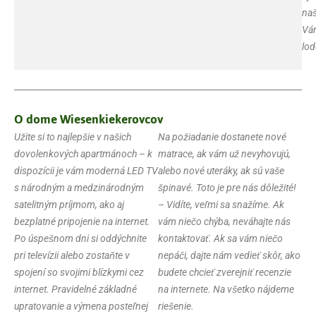
naš
Vám
lod
O dome Wiesenkiekerovcov
Užite si to najlepšie v našich
Na požiadanie dostanete nové
dovolenkových apartmánoch – k
matrace, ak vám už nevyhovujú,
dispozícii je vám moderná LED TV
alebo nové uteráky, ak sú vaše
s národným a medzinárodným
špinavé. Toto je pre nás dôležité!
satelitným príjmom, ako aj
– Vidíte, veľmi sa snažíme. Ak
bezplatné pripojenie na internet.
vám niečo chýba, neváhajte nás
Po úspešnom dni si oddýchnite
kontaktovať. Ak sa vám niečo
pri televízii alebo zostaňte v
nepáči, dajte nám vedieť skôr, ako
spojení so svojimi blízkymi cez
budete chcieť zverejniť recenzie
internet. Pravidelné základné
na internete. Na všetko nájdeme
upratovanie a výmena posteľnej
riešenie.